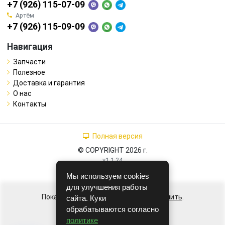
+7 (926) 115-07-09
Артём
+7 (926) 115-09-09
Навигация
Запчасти
Полезное
Доставка и гарантия
О нас
Контакты
Полная версия
© COPYRIGHT 2026 г.
v1.1.24
Мы используем cookies
для улучшения работы
Показ виджета приостановлен,
продлить
.
сайта. Куки
обрабатываются согласно
политике
Сделано на